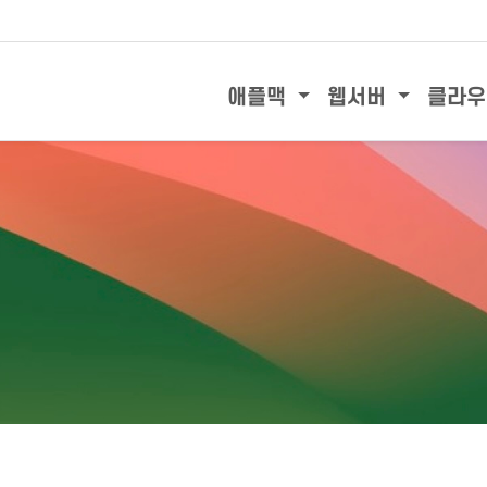
애플맥
웹서버
클라